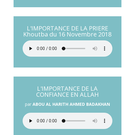
L'IMPORTANCE DE LA PRIERE
Khoutba du 16 Novembre 2018
L'IMPORTANCE DE LA
CONFIANCE EN ALLAH
par
ABOU AL HARITH AHMED BADAKHAN