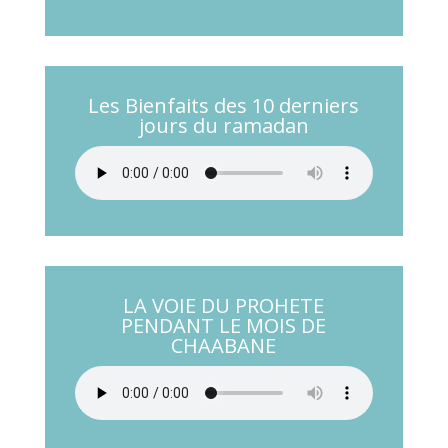
Les Bienfaits des 10 derniers
jours du ramadan
LA VOIE DU PROHETE
PENDANT LE MOIS DE
CHAABANE