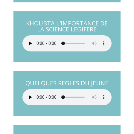
KHOUBTA L'IMPORTANCE DE
LA SCIENCE LEGIFERE
QUELQUES REGLES DU JEUNE