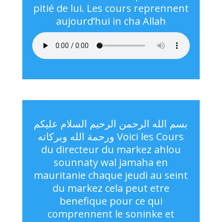
pitié de lui. Les cours reprennent
aujourd’hui in cha Allah
بسم الله الرحمن الرحيم السلام عليكم
ورحمة الله وبركاته Voici les Cours
du directeur du markez ahlou
sounnaty wal jamaha en
mauritanie chaque jeudi au seint
du markez cela peut etre
benefique pour ce qui
comprennent le soninke et