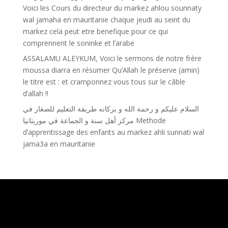
Voici les Cours du directeur du markez ahlou sounnaty
wal jamaha en mauritanie chaque jeudi au seint du
markez cela peut etre benefique pour ce qui
comprennent le soninke et l’arabe
ASSALAMU ALEYKUM, Voici le sermons de notre frère
moussa diarra en résumer Qu’Allah le préserve (amin)
le titre est : et cramponnez vous tous sur le câble
d’allah !!
السلام عليكم و رحمة الله و بركاته طريقة التعليم للصغار في
مركز أهل سنة و الجماعة في موريتانيا Methode
d’apprentissage des enfants au markez ahli sunnati wal
jama3a en mauritanie