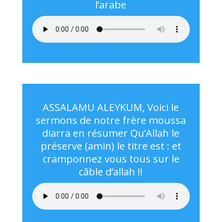
l’arabe
ASSALAMU ALEYKUM, Voici le
sermons de notre frère moussa
diarra en résumer Qu’Allah le
préserve (amin) le titre est : et
cramponnez vous tous sur le
câble d’allah !!