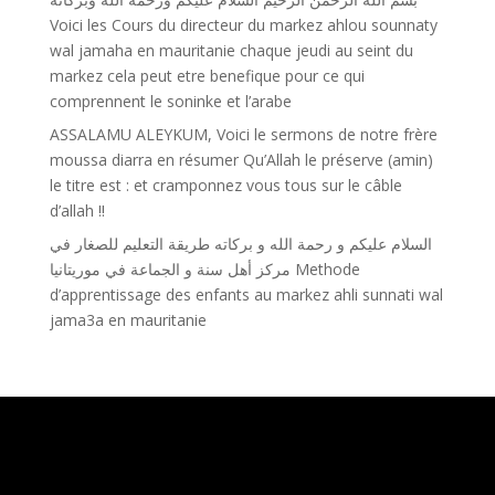
Voici les Cours du directeur du markez ahlou sounnaty
wal jamaha en mauritanie chaque jeudi au seint du
markez cela peut etre benefique pour ce qui
comprennent le soninke et l’arabe
ASSALAMU ALEYKUM, Voici le sermons de notre frère
moussa diarra en résumer Qu’Allah le préserve (amin)
le titre est : et cramponnez vous tous sur le câble
d’allah !!
السلام عليكم و رحمة الله و بركاته طريقة التعليم للصغار في
مركز أهل سنة و الجماعة في موريتانيا Methode
d’apprentissage des enfants au markez ahli sunnati wal
jama3a en mauritanie